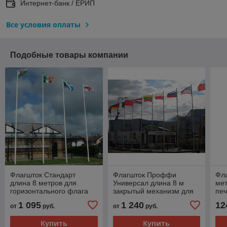
Интернет-банк / ЕРИП
Все условия оплаты
Подобные товары компании
Флагшток Стандарт
Флагшток Проффи
Фла
длина 8 метров для
Универсал длина 8 м
мет
горизонтального флага
закрытый механизм для
печ
флага
1 095
1 240
12
от
руб.
от
руб.
Купить
Купить