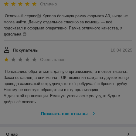
Отлично
Отличный сервис🙌 Купила большую рамку формата А0, нигде не 
могла найти. Денису отдельное спасибо за помощь — всё 
подсказал и оформил оперативно. Рамка отличного качества, я 
довольна 😊
Покупатель
10.04.2025
Очень плохо
Попытались обратиться в данную организацию, а в ответ тишина... 
Заказ оставлен, а они молчат. ОК, позвонил сам,а на другом конце 
провода хамоватый сотрудник,что-то "пробурчал" и бросил трубку.

Никому не советую обращаться в эту организацию.

А для этой организации: Если уж указываете услугу,то будьте 
добры её оказать...
Показать все отзывы
О нас