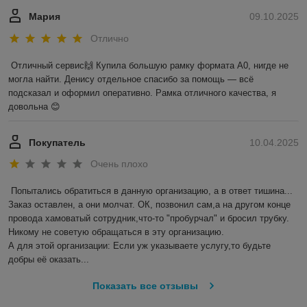
Мария
09.10.2025
Отлично
Отличный сервис🙌 Купила большую рамку формата А0, нигде не 
могла найти. Денису отдельное спасибо за помощь — всё 
подсказал и оформил оперативно. Рамка отличного качества, я 
довольна 😊
Покупатель
10.04.2025
Очень плохо
Попытались обратиться в данную организацию, а в ответ тишина... 
Заказ оставлен, а они молчат. ОК, позвонил сам,а на другом конце 
провода хамоватый сотрудник,что-то "пробурчал" и бросил трубку.

Никому не советую обращаться в эту организацию.

А для этой организации: Если уж указываете услугу,то будьте 
добры её оказать...
Показать все отзывы