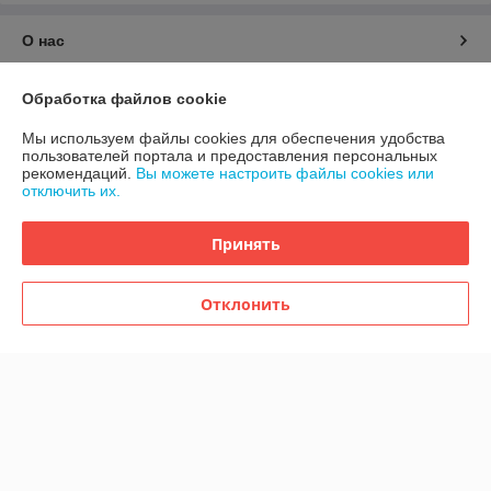
О нас
Контакты
Обработка файлов cookie
Мы используем файлы cookies для обеспечения удобства
Доставка и оплата
пользователей портала и предоставления персональных
рекомендаций.
Вы можете настроить файлы cookies или
отключить их.
График работы
Принять
Полная версия сайта
Политика обработки cookies
Отклонить
Сайт создан на платформе Deal.by