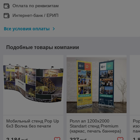
Оплата по реквизитам
Интернет-банк / ЕРИП
Все условия оплаты
Подобные товары компании
Мобильный стенд Pop Up
Ролл ап 1200х2000
Pop
6х3 Волна без печати
Standart стенд Premium
изо
(каркас, печать баннера)
пан
печ
2 184
327
1 