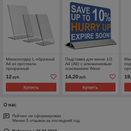
Менюхолдер L-образный
Подставка для меню 1/3
Мен
А4 из оргстекла
А4 (А6) с алюминиевым
под
прозрачный
основанием Wave
орг
тр
12
14,20
19
руб.
руб.
Купить
Купить
О нас
Рейтинг не сформирован
Менее 5 отзывов за последний год