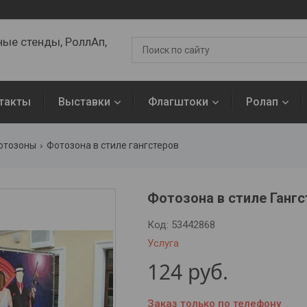
ые стенды, РоллАп,
такты
Выставки
Флагштоки
Ролап
отозоны
Фотозона в стиле гангстеров
Фотозона в стиле Гангс
Код:
53442868
Услуга
124
руб.
Заказ только по телефону