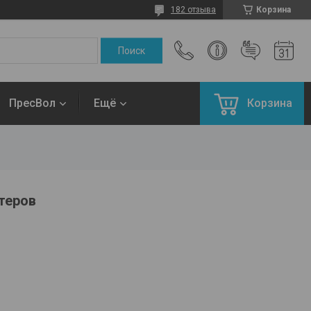
182 отзыва
Корзина
ПресВол
Ещё
Корзина
теров