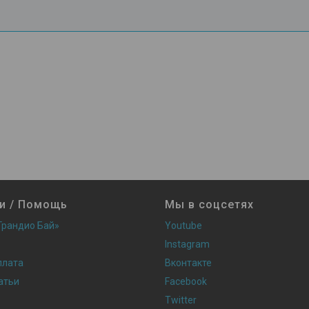
и / Помощь
Мы в соцсетях
Грандио Бай»
Youtube
Instagram
плата
Вконтакте
атьи
Facebook
Twitter