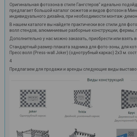
Оригинальная фотозона в стиле Гангстеров" идеально подой
предлагает большой каталог сюжетов и видов фотозон в Минс
индивидуального дизайна, при необходимости монтаж-демонт
В нашем каталоге вы найдете практически все стили для фот
волл стендов, алюминиевые разборные конструкции, фермы, 
Дополнительно у нас можно заказать, приобрести или взять в 
Стандартный размер плаката задника для фото-зоны, для кот
Пресс волл (Press-wall Joker) (однотрубный каркас) 2х3 м. с
4
Предлагаем для продажи и аренды следующие виды выставо