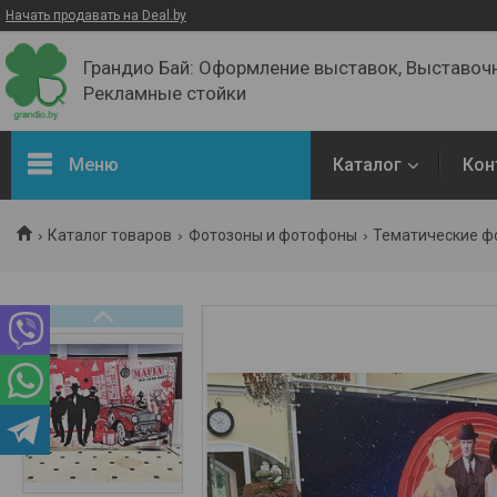
Начать продавать на Deal.by
Грандио Бай: Оформление выставок, Выставочн
Рекламные стойки
Меню
Каталог
Кон
ВЕСЬ Каталог ТУТ
Каталог товаров
Фотозоны и фотофоны
Тематические ф
Выставочное оборудование
РоллАп баннеры
Пресс-Волл
Буклетницы
Рамки / Клик-рамки
Выставочные стенды
Флагштоки - Флаги