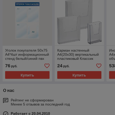
Уголок покупателя 50х75
Карман настенный
Ин
А4*4шт информационный
А4(20х30) вертикальный
А4х
стенд белый/синий пвх
пластиковый Классик
об
4мм
76
24
53
руб.
руб.
Купить
Купить
О нас
Рейтинг не сформирован
Менее 5 отзывов за последний год
Работает с 20.04.2010