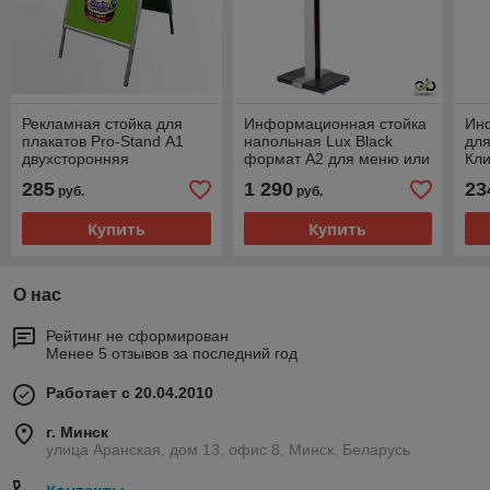
Рекламная стойка для
Информационная стойка
Ин
плакатов Pro-Stand А1
напольная Lux Black
для
двухсторонняя
формат А2 для меню или
Кли
рекламы
285
1 290
23
руб.
руб.
(металл,пластик, дерево)
Купить
Купить
О нас
Рейтинг не сформирован
Менее 5 отзывов за последний год
Работает с 20.04.2010
г. Минск
улица Аранская, дом 13, офис 8, Минск, Беларусь