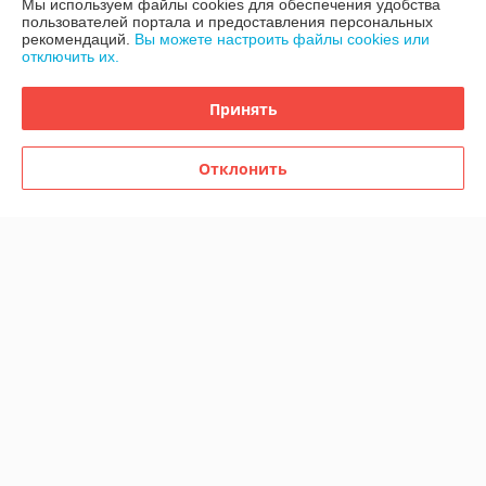
Мы используем файлы cookies для обеспечения удобства
Полная версия сайта
пользователей портала и предоставления персональных
рекомендаций.
Вы можете настроить файлы cookies или
отключить их.
Политика обработки cookies
Принять
Сайт создан на платформе Deal.by
Отклонить
Информация для покупателя
Юридическое лицо:
Общество с ограниченной ответственностью
«Грандио Бай»
220033, Минск, ул. Аранская 13, пом. 8,
Регистрационный номер ЕГР: 193850755
УНП: 193850755
Регистрационный орган: Минский горисполком
Дата регистрации компании: 12.03.2025