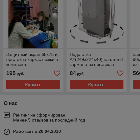
Защитный экран 65х75 из
Подставка
За
оргстекла каркас ножки в
А4(249х224х40) на стол 3
90х
комплекте
кармана из оргстекла
из 
вращающаяся
на 
195
84
56
руб.
руб.
Купить
Купить
О нас
Рейтинг не сформирован
Менее 5 отзывов за последний год
Работает с 20.04.2010