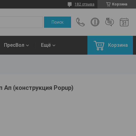
182 отзыва
Корзина
ПресВол
Ещё
Корзина
 Ап (конструкция Popup)