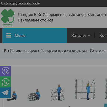
Начать продавать на Deal.by
Грандио Бай: Оформление выставок, Выставочн
Рекламные стойки
Меню
Каталог
Кон
ВЕСЬ Каталог ТУТ
Каталог товаров
Pop up стенды и конструкции
Изготовле
Выставочное оборудование
РоллАп баннеры
Пресс-Волл
Буклетницы
Рамки / Клик-рамки
Выставочные стенды
Флагштоки - Флаги