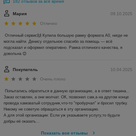
182 отзывов за всё время
Мария
09.10.2025
Отлично
Отличный сервис🙌 Купила большую рамку формата А0, нигде не 
могла найти. Денису отдельное спасибо за помощь — всё 
подсказал и оформил оперативно. Рамка отличного качества, я 
довольна 😊
Покупатель
10.04.2025
Очень плохо
Попытались обратиться в данную организацию, а в ответ тишина... 
Заказ оставлен, а они молчат. ОК, позвонил сам,а на другом конце 
провода хамоватый сотрудник,что-то "пробурчал" и бросил трубку.

Никому не советую обращаться в эту организацию.

А для этой организации: Если уж указываете услугу,то будьте 
добры её оказать...
Показать все отзывы