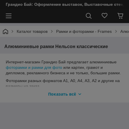
Грандио Бай: Оформление выставок, Выставочные стенды
Каталог товаров
Рамки и фоторамки - Frames
Алю
Алюминиевые рамки Нельсон классические
Интернет-магазин Грандио Бай предлагает алюминиевые
фоторамки и рамки для фото
или картин, грамот и
дипломов, рекламного бизнеса и не только, большие рамки.
Фоторамки разных форматов А1, А0, А4, А3, А2 и другие на
размеры на заказ.
Показать всё
Алюминиевый багет Nielson.